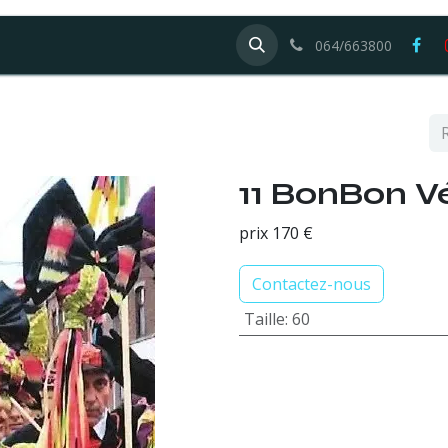
Galerie
Offres d'emploi
064/663800
11 BonBon Vé
prix 170 €
Contactez-nous
Taille
:
60