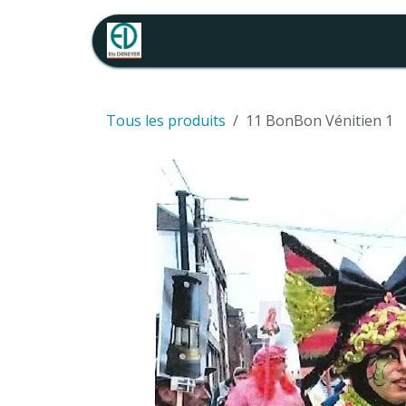
Se rendre au contenu
Accueil
Catalogue location
Tous les produits
11 BonBon Vénitien 1