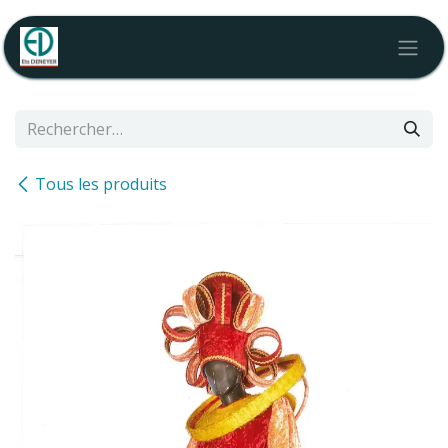
Se rendre au contenu
Tous les produits