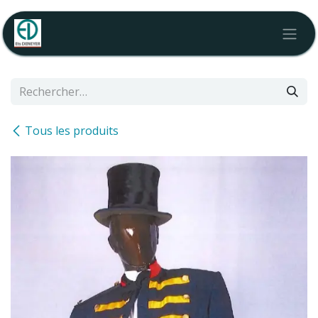
Se rendre au contenu
Tous les produits