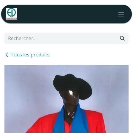
Se rendre au contenu
Tous les produits