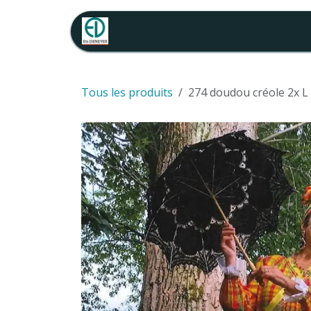
Se rendre au contenu
Accueil
Catalogue location
Tous les produits
274 doudou créole 2x L