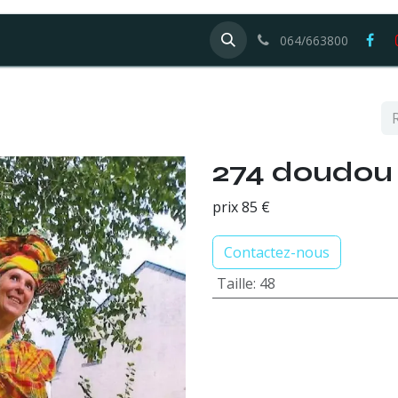
Galerie
Offres d'emploi
064/663800
274 doudou 
prix 85 €
Contactez-nous
Taille
:
48