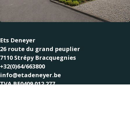
Ets Deneyer
26 route du grand peuplier
7110 Strépy Bracquegnies
+32(0)64/663800
info@etadeneyer.be
TVA BE0409.012.277