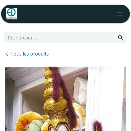
Se rendre au contenu
Tous les produits