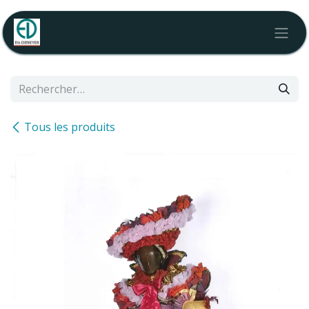
Se rendre au contenu
Tous les produits