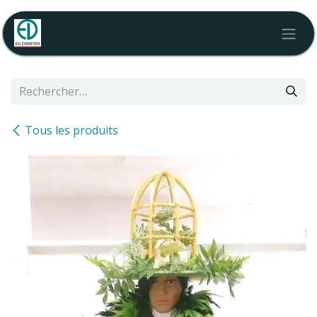
Se rendre au contenu
Tous les produits