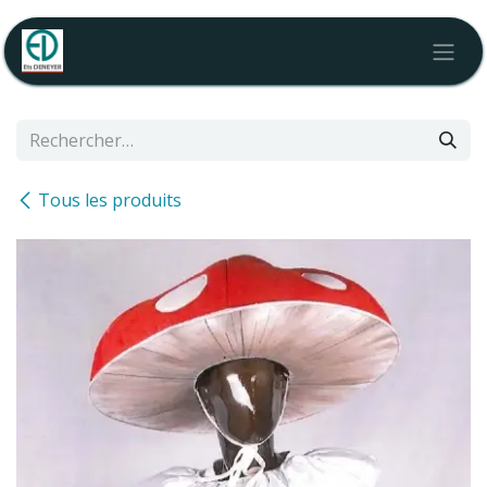
Se rendre au contenu
Tous les produits