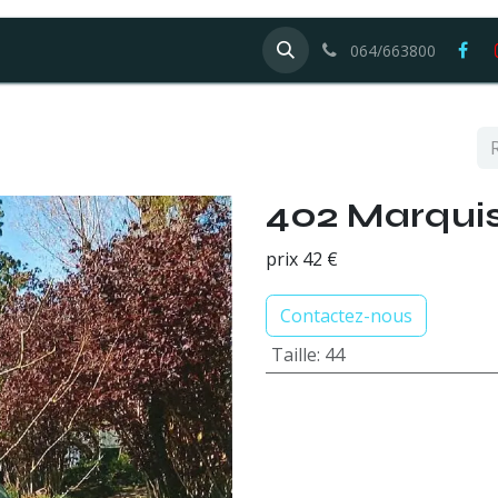
Galerie
Offres d'emploi
064/663800
402 Marquis
prix 42 €
Contactez-nous
Taille
:
44