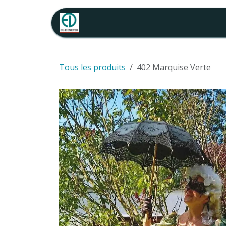
Se rendre au contenu
Accueil
Catalogue location
Tous les produits
402 Marquise Verte