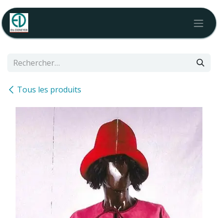
Se rendre au contenu
Tous les produits