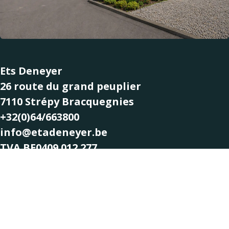
Ets Deneyer
26 route du grand peuplier
7110 Strépy Bracquegnies
+32(0)64/663800
info@etadeneyer.be
TVA BE0409.012.277