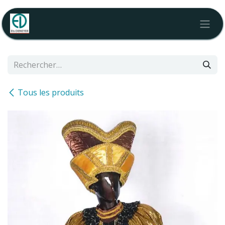
Se rendre au contenu
Tous les produits