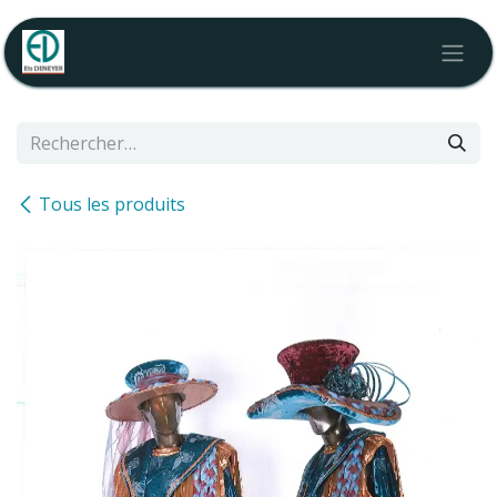
Se rendre au contenu
Tous les produits