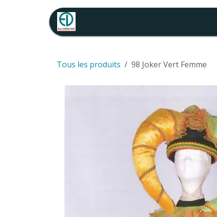
Se rendre au contenu
Accueil
Catalogue location
Tous les produits
98 Joker Vert Femme