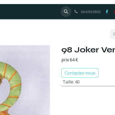
Galerie
Offres d'emploi
064/663800
98 Joker V
prix 64 €
Contactez-nous
Taille
:
40